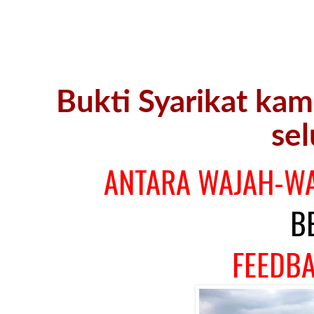
Bukti Syarikat kam
se
ANTARA WAJAH-WA
B
FEEDB